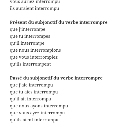
vous auriez interrompu
ils auraient interrompu
Présent du subjonctif du verbe interrompre
que j’interrompe
que tu interrompes
qu’il interrompe
que nous interrompions
que vous interrompiez
qu’ils interrompent
Passé du subjonctif du verbe interrompre
que j’aie interrompu
que tu aies interrompu
qu’il ait interrompu
que nous ayons interrompu
que vous ayez interrompu
qu’ils aient interrompu