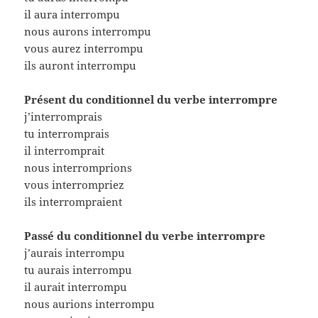
il aura interrompu
nous aurons interrompu
vous aurez interrompu
ils auront interrompu
Présent du conditionnel du verbe interrompre
j’interromprais
tu interromprais
il interromprait
nous interromprions
vous interrompriez
ils interrompraient
Passé du conditionnel du verbe interrompre
j’aurais interrompu
tu aurais interrompu
il aurait interrompu
nous aurions interrompu