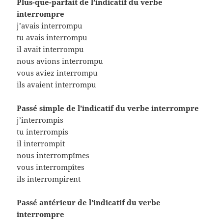
Plus-que-parfait de l’indicatif du verbe
interrompre
j’avais interrompu
tu avais interrompu
il avait interrompu
nous avions interrompu
vous aviez interrompu
ils avaient interrompu
Passé simple de l’indicatif du verbe interrompre
j’interrompis
tu interrompis
il interrompit
nous interrompîmes
vous interrompîtes
ils interrompirent
Passé antérieur de l’indicatif du verbe
interrompre