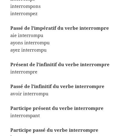
interrompons
interrompez
Passé de l’impératif du verbe interrompre
aie interrompu
ayons interrompu
ayez interrompu
Présent de l’infinitif du verbe interrompre
interrompre
Passé de l’infinitif du verbe interrompre
avoir interrompu
Participe présent du verbe interrompre
interrompant
Participe passé du verbe interrompre