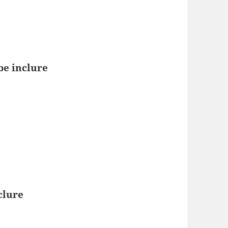
be inclure
clure