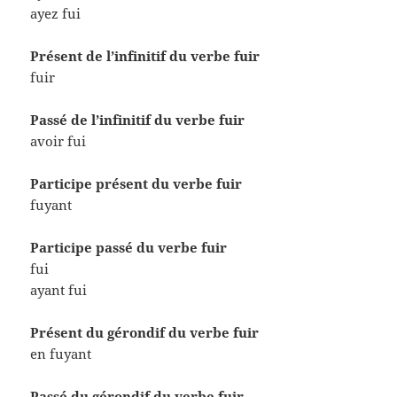
ayez fui
Présent de l’infinitif du verbe fuir
fuir
Passé de l’infinitif du verbe fuir
avoir fui
Participe présent du verbe fuir
fuyant
Participe passé du verbe fuir
fui
ayant fui
Présent du gérondif du verbe fuir
en fuyant
Passé du gérondif du verbe fuir