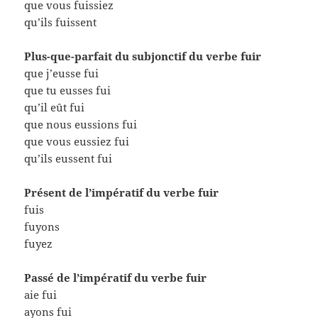
que vous fuissiez
qu’ils fuissent
Plus-que-parfait du subjonctif du verbe fuir
que j’eusse fui
que tu eusses fui
qu’il eût fui
que nous eussions fui
que vous eussiez fui
qu’ils eussent fui
Présent de l’impératif du verbe fuir
fuis
fuyons
fuyez
Passé de l’impératif du verbe fuir
aie fui
ayons fui