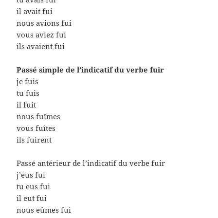
il avait fui
nous avions fui
vous aviez fui
ils avaient fui
Passé simple de l’indicatif du verbe fuir
je fuis
tu fuis
il fuit
nous fuîmes
vous fuîtes
ils fuirent
Passé antérieur de l’indicatif du verbe fuir
j’eus fui
tu eus fui
il eut fui
nous eûmes fui