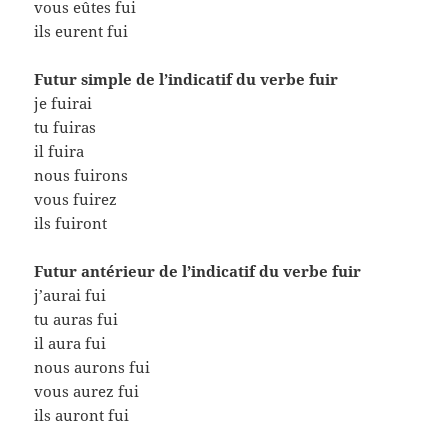
vous eûtes fui
ils eurent fui
Futur simple de l’indicatif du verbe fuir
je fuirai
tu fuiras
il fuira
nous fuirons
vous fuirez
ils fuiront
Futur antérieur de l’indicatif du verbe fuir
j’aurai fui
tu auras fui
il aura fui
nous aurons fui
vous aurez fui
ils auront fui