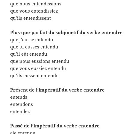
que nous entendissions
que vous entendissiez
qu’ils entendissent
Plus-que-parfait du subjonctif du verbe entendre
que j’eusse entendu
que tu eusses entendu
qu’il eût entendu
que nous eussions entendu
que vous eussiez entendu
qu’ils eussent entendu
Présent de l’impératif du verbe entendre
entends
entendons
entendez
Passé de l’impératif du verbe entendre
aie entendu