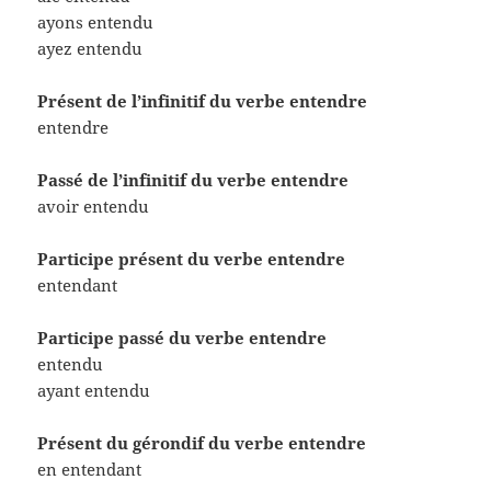
ayons entendu
ayez entendu
Présent de l’infinitif du verbe entendre
entendre
Passé de l’infinitif du verbe entendre
avoir entendu
Participe présent du verbe entendre
entendant
Participe passé du verbe entendre
entendu
ayant entendu
Présent du gérondif du verbe entendre
en entendant