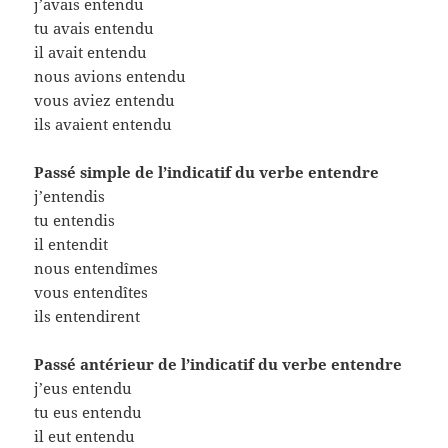
j’avais entendu
tu avais entendu
il avait entendu
nous avions entendu
vous aviez entendu
ils avaient entendu
Passé simple de l’indicatif du verbe entendre
j’entendis
tu entendis
il entendit
nous entendîmes
vous entendîtes
ils entendirent
Passé antérieur de l’indicatif du verbe entendre
j’eus entendu
tu eus entendu
il eut entendu