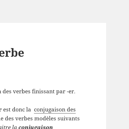
erbe
 des verbes finissant par -er.
r
est donc la
conjugaison des
e des verbes modèles suivants
aitre la
conjugaison