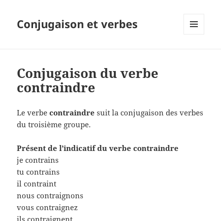
Conjugaison et verbes
MENU
ET
WIDGETS
Conjugaison du verbe
contraindre
Le verbe
contraindre
suit la conjugaison des verbes
du troisième groupe.
Présent de l’indicatif du verbe contraindre
je contrains
tu contrains
il contraint
nous contraignons
vous contraignez
ils contraignent